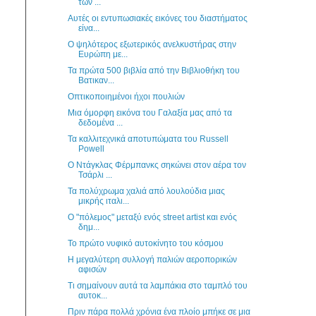
των ...
Αυτές οι εντυπωσιακές εικόνες του διαστήματος
είνα...
Ο ψηλότερος εξωτερικός ανελκυστήρας στην
Ευρώπη με...
Τα πρώτα 500 βιβλία από την Βιβλιοθήκη του
Βατικαν...
Οπτικοποιημένοι ήχοι πουλιών
Μια όμορφη εικόνα του Γαλαξία μας από τα
δεδομένα ...
Τα καλλιτεχνικά αποτυπώματα του Russell
Powell
Ο Ντάγκλας Φέρμπανκς σηκώνει στον αέρα τον
Τσάρλι ...
Τα πολύχρωμα χαλιά από λουλούδια μιας
μικρής ιταλι...
Ο "πόλεμος" μεταξύ ενός street artist και ενός
δημ...
Το πρώτο νυφικό αυτοκίνητο του κόσμου
Η μεγαλύτερη συλλογή παλιών αεροπορικών
αφισών
Τι σημαίνουν αυτά τα λαμπάκια στο ταμπλό του
αυτοκ...
Πριν πάρα πολλά χρόνια ένα πλοίο μπήκε σε μια