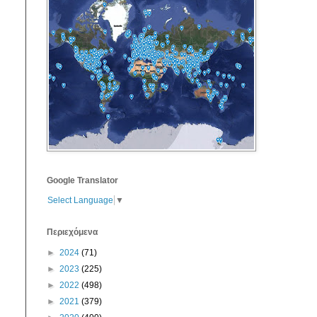
Google Translator
Select Language
▼
Περιεχόμενα
►
2024
(71)
►
2023
(225)
►
2022
(498)
►
2021
(379)