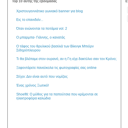
Top 10 αυτής της εβδομάδας
Ε
Χριστουγεννιάτικο γωνιακό banner για blog
Εις το επανιδείν...
Όταν ενώνονται τα ποτάμια vol. 2
Ο μπαρμπα- Γιάννης, ο κανατάς
Ο τάφος του θρυλικού βασιλιά των Βίκινγκ Μπιόρν
Σιδηρόπλευρου
Τι θα βλέπαμε στον ουρανό, αν η Γη είχε δακτύλιο σαν τον Κρόνο;
Ξεφοντάρετε πανεύκολα τις φωτογραφίες σας online
Στίχοι: Δεν είναι αυτό που νομίζεις
Ένας χρόνος Ξωτικό!
Shoefiti: Ο μύθος για τα παπούτσια που κρέμονται σε
ηλεκτροφόρα καλώδια