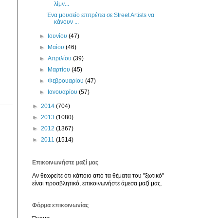
λίμν...
Ένα μουσείο επιτρέπει σε Street Artists να
κάνουν ...
►
Ιουνίου
(47)
►
Μαΐου
(46)
►
Απριλίου
(39)
►
Μαρτίου
(45)
►
Φεβρουαρίου
(47)
►
Ιανουαρίου
(57)
►
2014
(704)
►
2013
(1080)
►
2012
(1367)
►
2011
(1514)
Επικοινωνήστε μαζί μας
Αν θεωρείτε ότι κάποιο από τα θέματα του "ξωτικό"
είναι προσβλητικό, επικοινωνήστε άμεσα μαζί μας.
Φόρμα επικοινωνίας