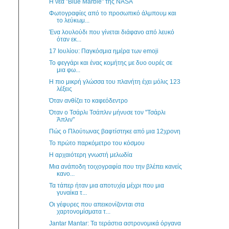
Η νέα "Blue Marble" της NASA
Φωτογραφίες από το προσωπικό άλμπουμ και
το λεύκωμ...
Ένα λουλούδι που γίνεται διάφανο από λευκό
όταν εκ...
17 Ιουλίου: Παγκόσμια ημέρα των emoji
Το φεγγάρι και ένας κομήτης με δυο ουρές σε
μια φω...
Η πιο μικρή γλώσσα του πλανήτη έχει μόλις 123
λέξεις
Όταν ανθίζει το καφεόδεντρο
Όταν ο Τσάρλι Τσάπλιν μήνυσε τον "Τσάρλι
Άπλιν"
Πώς ο Πλούτωνας βαφτίστηκε από μια 12χρονη
Το πρώτο παρκόμετρο του κόσμου
Η αρχαιότερη γνωστή μελωδία
Μια ανάποδη τοιχογραφία που την βλέπει κανείς
κανο...
Τα τάπερ ήταν μια αποτυχία μέχρι που μια
γυναίκα τ...
Οι γέφυρες που απεικονίζονται στα
χαρτονομίσματα τ...
Jantar Mantar: Τα τεράστια αστρονομικά όργανα