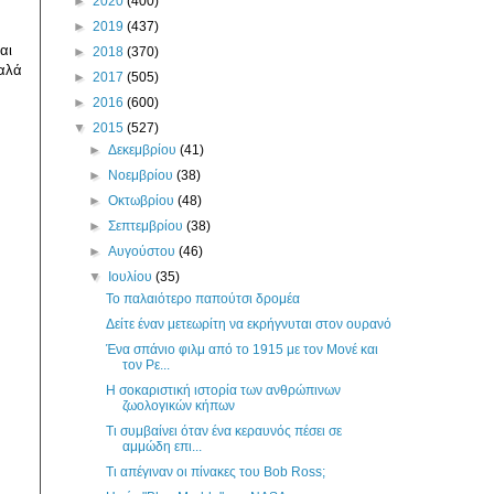
►
2020
(400)
►
2019
(437)
αι
►
2018
(370)
ταλά
►
2017
(505)
►
2016
(600)
▼
2015
(527)
►
Δεκεμβρίου
(41)
►
Νοεμβρίου
(38)
►
Οκτωβρίου
(48)
►
Σεπτεμβρίου
(38)
►
Αυγούστου
(46)
▼
Ιουλίου
(35)
Το παλαιότερο παπούτσι δρομέα
Δείτε έναν μετεωρίτη να εκρήγνυται στον ουρανό
Ένα σπάνιο φιλμ από το 1915 με τον Μονέ και
τον Ρε...
Η σοκαριστική ιστορία των ανθρώπινων
ζωολογικών κήπων
Τι συμβαίνει όταν ένα κεραυνός πέσει σε
αμμώδη επι...
Τι απέγιναν οι πίνακες του Bob Ross;