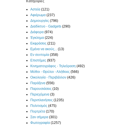
Κατηγορίες
Αστεία
(121)
Αφιέρωμα
(237)
Δημιουργίες
(796)
Διαδίκτυο - Gadgets
(290)
Διάφορα
(974)
Έγκλημα
(224)
Εκφράσεις
(211)
Εμένα να ακούς...
(13)
Εν συντομία
(358)
Επιστήμες
(937)
Κινηματογράφος - Τηλεόραση
(492)
Μύθοι - Θρύλοι - Αλήθειες
(566)
Οικολογία - Περιβάλλον
(426)
Παράξενα
(556)
Παρουσιάσεις
(10)
Περιεχόμενα
(3)
Περιπλανήσεις
(1235)
Πολιτισμός
(475)
Πορτρέτα
(170)
Σαν σήμερα
(301)
Φωτογραφία
(1257)