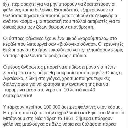
έχει περιφραχτεί για να μην μπορούν να δραπετεύουν οι
φάλαινες και τα δελφίνια. Εκπαιδευτές εξημερώνουν τα
θαλάσσια θηλαστικά προτού μεταφερθούν σε δελφινάρια
ανά τον κόσμο - μια πρακτική που πολλοί ακτιβιστές για τα
δικαιώματα των ζώων θεωρούν απάνθρωπη.
Οι άσπρες φάλαινες έχουν ένα μικρό «καρούμπαλο» στο
κεφάλι που λειτουργεί σαν «βιολογικό σόναρ». Οι ερευνητές
θεώρησαν ότι θα ήταν ευκολότερο να τις πλησιάσουν χωρίς
να παρεμβάλλονται τα ρούχα ως εμπόδιο.
Ο μέσος άνθρωπος μπορεί να επιβιώσει μόνο για πέντε
λεπτά μέσα σε νερό με θερμοκρασία υπό το μηδέν. Ομως η
Αφσέενκο, ειδική στη γιόγκα, χρησιμοποίησε τεχνικές
διαλογισμού για να κρατήσει την αναπνοή της και να
παραμείνει μέσα στο νερό επί 10 λεπτά και 40
δευτερόλεπτα!
Υπάρχουν περίπου 100.000 άσπρες φάλαινες στον κόσμο.
Η πρώτη που έζησε στην αιχμαλωσία εκτέθηκε στο Μουσείο
Μπάρνουμ στη Νέα Υόρκη το 1861. Σήμερα υπάρχουν
φάλαινες μπελούγκα σε δελφινάρια και θαλάσσια πάρκα