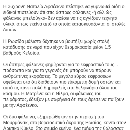
Η 36χρονη Ναταλία Αφσέεκνο πείστηκε να γυμνωθεί διότι οι
ειδικοί πιστεύουν ότι στις άσπρες φάλαινες -ή αλλιώς
φάλαινες μπελούγκα- δεν αρέσει να τις αγγίζουν τεχνητά
υλικά, όπως εκείνα από τα οποία κατασκευάζονται οι στολές
δυτών.
Η Ρωσίδα μάλιστα δέχτηκε να βουτήξει χωρίς στολή
κατάδυσης σε νερά που είχαν θερμοκρασία μείον 1,5
βαθμούς Κελσίου.
Οι άσπρες φάλαινες φημίζονται για το εκφραστικό τους...
πρόσωπο και για το γεγονός ότι μπορούν να πάρουν
ανθρώπινες εκφράσεις. Το μεγάλο εύρος εκφράσεων
οφείλεται στο ότι διαθέτουν πιο εύκαμπτη δομή οστών και
αυτό τις κάνει πολύ δημοφιλείς στα δελφινάρια όλου του
κόσμου. Η Ματρένα και η Νίλμα, οι φάλαινες του
πειράματος, έδειξαν με σαφήνεια ότι τους άρεσε να παίζουν
με την Αφσέενκο.
Οι δυο φάλαινες εξημερώθηκαν στην περιοχή του
Μουρμάνσκ, στο βορειοδυτικό άκρο της Ρωσίας, κοντά στον
Αρκτικό Κύκλο. Στο σημείο εκείνο, ένα τμήμα της θάλασσας