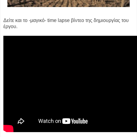
Δείτε και το -μαγικό- time lapse βίντεο της δημιουργίας του
έργου.